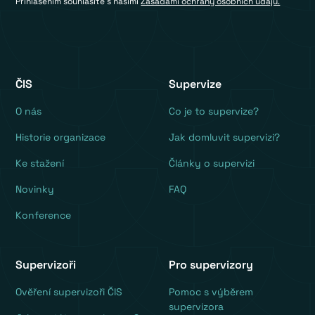
Přihlášením souhlasíte s našimi
Zásadami ochrany osobních údajů.
ČIS
Supervize
O nás
Co je to supervize?
Historie organizace
Jak domluvit supervizi?
Ke stažení
Články o supervizi
Novinky
FAQ
Konference
Supervizoři
Pro supervizory
Ověření supervizoři ČIS
Pomoc s výběrem
supervizora