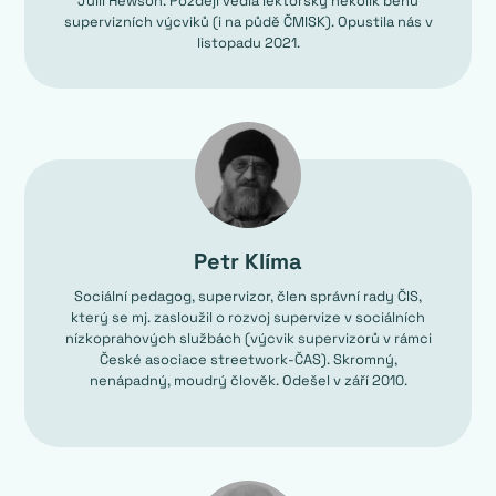
Julií Hewson. Později vedla lektorsky několik běhů
supervizních výcviků (i na půdě ČMISK). Opustila nás v
listopadu 2021.
Petr Klíma
Sociální pedagog,
supervizor, člen správní rady ČIS,
který se mj. zasloužil o rozvoj supervize v sociálních
nízkoprahových službách (výcvik supervizorů v rámci
České asociace streetwork-ČAS). Skromný,
nenápadný, moudrý člověk. Odešel v září 2010.