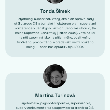
Tonda Šimek
Psycholog, supervizor, který jako člen Správní rady
stál u zrodu ČIS a byl také iniciátorem první supervizní
konference v Jánských Lázních. Jeho zásluhou vyšla
kniha Supervize-kazuistiky (Triton 2004). Většina lidí
na něj vzpomíná jako na příjemného, pozitivního,
tvořivého, pracovitého, a především velmi lidského
kolegu. Tonda nás opustil v říjnu 2005.
Martina Turinová
Psycholožka, psychoterapeutka, supervizorka,
supervizorka mentorka a supervizorka trenérka ČIS.