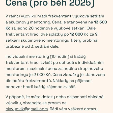
Cena (pro běh 2025)
V rámci výcviku hradí frekventant výuková setkání
a skupinový mentoring. Cena je stanovena na
13 500
Kč
za jedno 20 hodinové výukové setkání. Dále
frekventant hradí dvě splátky po
12 600
Kč za 9
setkání skupinového mentoringu, který probíhá
průběžně od 3. setkání dále.
Individuální mentoring (10 hodin) si každý
frekventant hradí zvlášť po dohodě s individuálním
mentorem, maximální cena za hodinu skupinového
mentoringu je 2 000 Kč. Cena zkoušky je stanovena
dle počtu frekventantů. Náklady na přijímací
pohovor hradí každý zájemce zvlášť.
V případě, že máte dotazy nebo nejasnosti ohledně
výcviku, obracejte se prosím na
cisvycvik@gmail.com
. Rádi vám veškeré dotazy