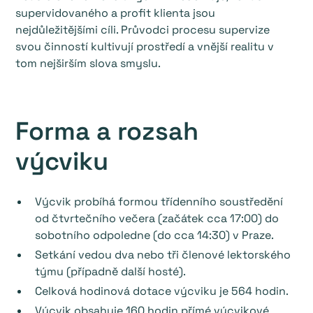
supervidovaného a profit klienta jsou
nejdůležitějšími cíli. Průvodci procesu supervize
svou činností kultivují prostředí a vnější realitu v
tom nejširším slova smyslu.
Forma a rozsah
výcviku
Výcvik probíhá formou třídenního soustředění
od čtvrtečního večera (začátek cca 17:00) do
sobotního odpoledne (do cca 14:30) v Praze.
Setkání vedou dva nebo tři členové lektorského
týmu (případně další hosté).
Celková hodinová dotace výcviku je 564 hodin.
Výcvik obsahuje 160 hodin přímé výcvikové