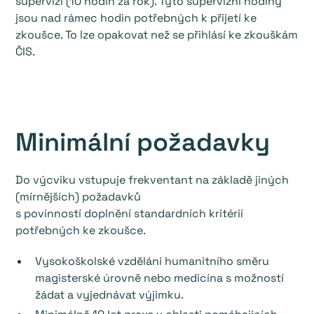
supervizí (10 hodin za rok). Tyto supervizní hodiny
jsou nad rámec hodin potřebných k přijetí ke
zkoušce. To lze opakovat než se přihlásí ke zkouškám
ČIS.
Minimální požadavky
Do výcviku vstupuje frekventant na základě jiných
(mírnějších) požadavků
s povinností doplnění standardních kritérií
potřebných ke zkoušce.
Vysokoškolské vzdělání humanitního směru
magisterské úrovně nebo medicína s možností
žádat a vyjednávat výjimku.