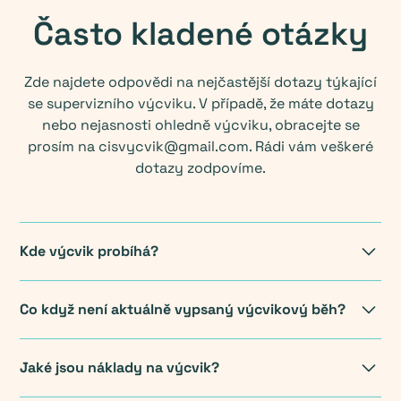
Často kladené otázky
Zde najdete odpovědi na nejčastější dotazy týkající
se supervizního výcviku. V případě, že máte dotazy
nebo nejasnosti ohledně výcviku, obracejte se
prosím na
cisvycvik@gmail.com
. Rádi vám veškeré
dotazy zodpovíme.
Kde výcvik probíhá?
Výcviková setkání probíhají v Praze.
Co když není aktuálně vypsaný výcvikový běh?
Jestliže máte zájem o výcvik v integrované supervizi
Jaké jsou náklady na výcvik?
a na našich stránkách není vypsaný žádný
výcvikový běh, můžete vyplnit přihlášku a my Vás