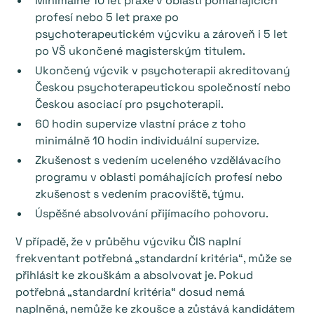
Minimálně 10 let praxe v oblasti pomáhajících
profesí nebo 5 let praxe po
psychoterapeutickém výcviku a zároveň i 5 let
po VŠ ukončené magisterským titulem.
Ukončený výcvik v psychoterapii akreditovaný
Českou psychoterapeutickou společností nebo
Českou asociací pro psychoterapii.
60 hodin supervize vlastní práce z toho
minimálně 10 hodin individuální supervize.
Zkušenost s vedením uceleného vzdělávacího
programu v oblasti pomáhajících profesí nebo
zkušenost s vedením pracoviště, týmu.
Úspěšné absolvování přijímacího pohovoru.
V případě, že v průběhu výcviku ČIS naplní
frekventant potřebná „standardní kritéria“, může se
přihlásit ke zkouškám a absolvovat je. Pokud
potřebná „standardní kritéria“ dosud nemá
naplněná, nemůže ke zkoušce a zůstává kandidátem