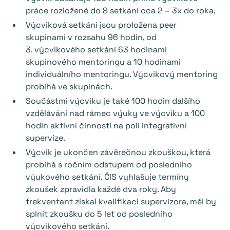
práce rozložené do 8 setkání cca 2 – 3x do roka.
Výcviková setkání jsou proložena peer
skupinami v rozsahu 96 hodin, od
3. výcvikového setkání 63 hodinami
skupinového mentoringu a 10 hodinami
individuálního mentoringu. Výcvikový mentoring
probíhá ve skupinách.
Součástmi výcviku je také 100 hodin dalšího
vzdělávání nad rámec výuky ve výcviku a 100
hodin aktivní činnosti na poli integrativní
supervize.
Výcvik je ukončen závěrečnou zkouškou, která
probíhá s ročním odstupem od posledního
výukového setkání. ČIS vyhlašuje termíny
zkoušek zpravidla každé dva roky. Aby
frekventant získal kvalifikaci supervizora, měl by
splnit zkoušku do 5 let od posledního
výcvikového setkání.