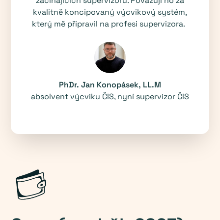
začínajících supervizorů. Považuji ho za
kvalitně koncipovaný výcvikový systém,
který mě připravil na profesi supervizora.
PhDr. Jan Konopásek, LL.M
absolvent výcviku ČIS, nyní supervizor ČIS