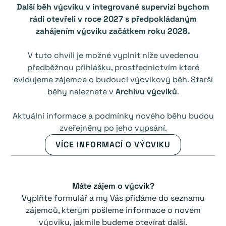
Další běh výcviku v integrované supervizi bychom
rádi otevřeli v roce 2027 s předpokládaným
zahájením výcviku začátkem roku 2028.
V tuto chvíli je možné vyplnit níže uvedenou
předběžnou přihlášku, prostřednictvím které
evidujeme zájemce o budoucí výcvikový běh. Starší
běhy naleznete v
Archivu výcviků
.
Aktuální informace a podmínky nového běhu budou
zveřejněny po jeho vypsání.
VÍCE INFORMACÍ O VÝCVIKU
Máte zájem o výcvik?
Vyplňte formulář a my Vás přidáme do seznamu
zájemců, kterým pošleme informace o novém
výcviku, jakmile budeme otevírat další.