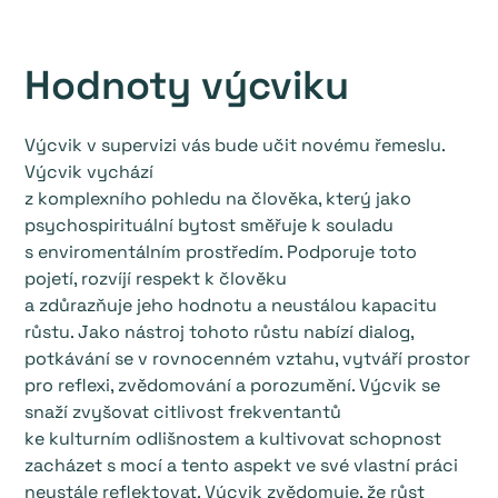
Hodnoty výcviku
Výcvik v supervizi vás bude učit novému řemeslu.
Výcvik vychází
z komplexního pohledu na člověka, který jako
psychospirituální bytost směřuje k souladu
s enviromentálním prostředím. Podporuje toto
pojetí, rozvíjí respekt k člověku
a zdůrazňuje jeho hodnotu a neustálou kapacitu
růstu. Jako nástroj tohoto růstu nabízí dialog,
potkávání se v rovnocenném vztahu, vytváří prostor
pro reflexi, zvědomování a porozumění. Výcvik se
snaží zvyšovat citlivost frekventantů
ke kulturním odlišnostem a kultivovat schopnost
zacházet s mocí a tento aspekt ve své vlastní práci
neustále reflektovat. Výcvik zvědomuje, že růst