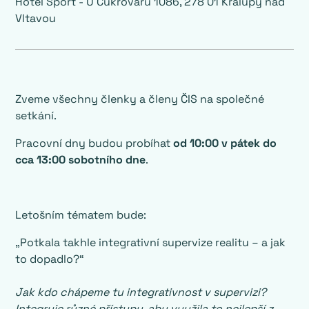
Hotel Sport - U Cukrovaru 1086, 278 01 Kralupy nad
Vltavou
Zveme všechny členky a členy ČIS na společné
setkání.
Pracovní dny budou probíhat
od 10:00 v pátek do
cca 13:00 sobotního dne
.
Letošním tématem bude:
„Potkala takhle integrativní supervize realitu – a jak
to dopadlo?“
Jak kdo chápeme tu integrativnost v supervizi?
Integruje různé přístupy, aby využila to nejlepší z