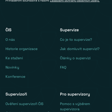
Přihlášením souhlasíte s našimi
Zásadami ochrany osobních údajů.
ČIS
Supervize
O nás
Co je to supervize?
Historie organizace
Jak domluvit supervizi?
Ke stažení
Články o supervizi
Novinky
FAQ
Konference
Supervizoři
Pro supervizory
Ověření supervizoři ČIS
Pomoc s výběrem
supervizora