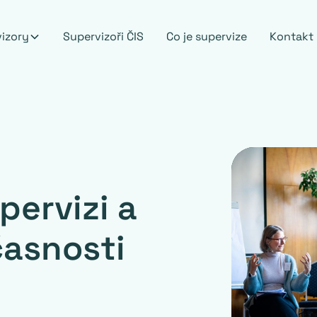
vizory
Supervizoři ČIS
Co je supervize
Kontakt
pervizi a
časnosti