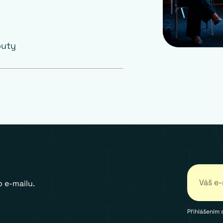
outy
 e-mailu.
Přihlášením 