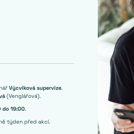
inář
Výcviková supervize
.
vá
(Venglářová).
0 do 19:00
.
ně týden před akcí.