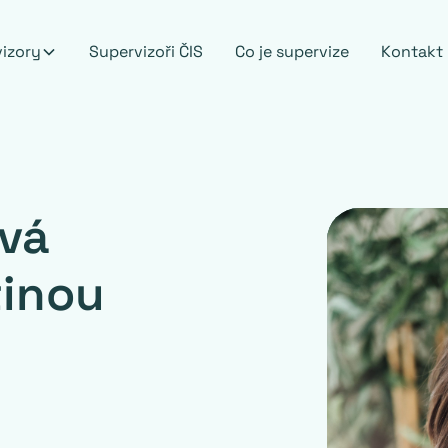
vizory
Supervizoři ČIS
Co je supervize
Kontakt
vá
tinou