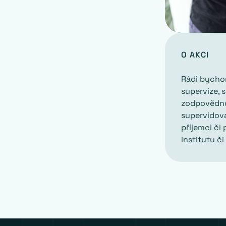
O AKCI
Rádi bycho
supervize, s
zodpovědnos
supervidova
příjemci či
institutu či