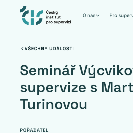
O nás
Pro super
VŠECHNY UDÁLOSTI
Seminář Výcviko
supervize s Mar
Turinovou
POŘADATEL