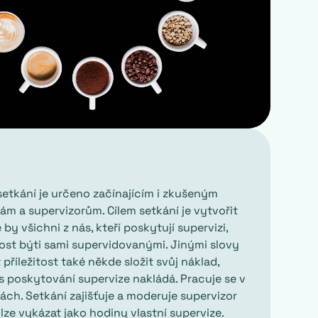
setkání je určeno začínajícím i zkušeným
ám a supervizorům. Cílem setkání je vytvořit
 by všichni z nás, kteří poskytují supervizi,
itost býti sami supervidovanými. Jinými slovy
t příležitost také někde složit svůj náklad,
s poskytování supervize nakládá. Pracuje se v
ách. Setkání zajišťuje a moderuje supervizor
 lze vykázat jako hodiny vlastní supervize.