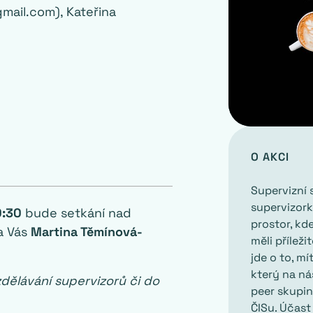
gmail.com), Kateřina
O AKCI
Supervizní 
supervizork
0:30
bude setkání nad
prostor, kde
a Vás
Martina Těmínová-
měli přílež
jde o to, mí
který na ná
dělávání supervizorů či do
peer skupin
ČISu. Účast