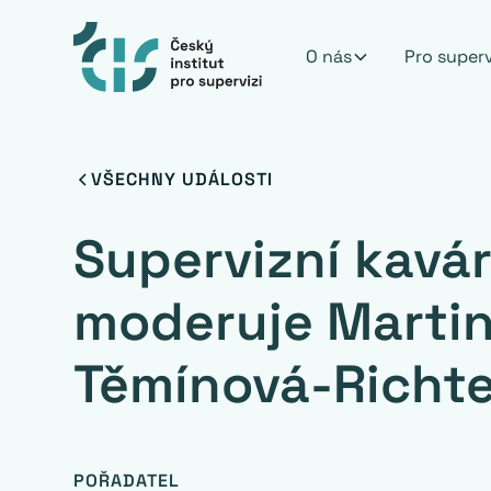
O nás
Pro super
VŠECHNY UDÁLOSTI
Supervizní kavá
moderuje Marti
Těmínová-Richt
POŘADATEL