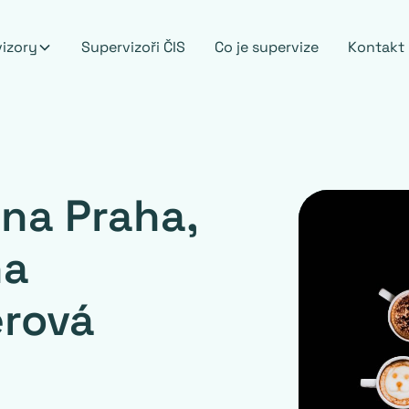
vizory
Supervizoři ČIS
Co je supervize
Kontakt
rna Praha,
na
erová