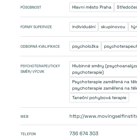
Hlavní město Praha
Středočes
PŮSOBNOST
individuální
skupinovou
tý
FORMY SUPERVIZE
psycholožka
psychoterapeu
ODBORNÁ KVALIFIKACE
Hlubinné směry (psychoanalýza
PSYCHOTERAPEUTICKÝ
SMĚR/ VÝCVIK
psychoterapie)
Psychoterapie zaměřená na těl
psychoterapie zaměřená na těl
Taneční pohybová terapie
http://www.movingselfinsti
WEB
736 674 303
TELEFON