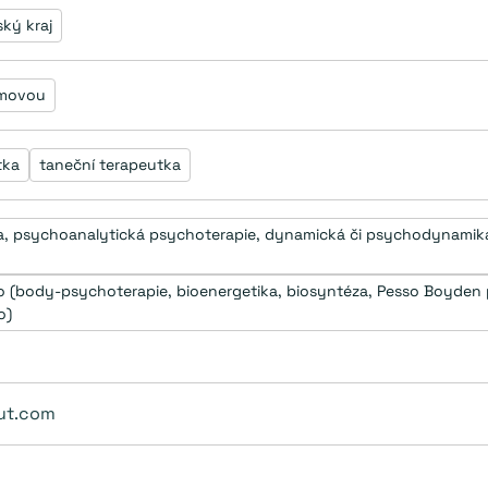
ký kraj
movou
tka
taneční terapeutka
, psychoanalytická psychoterapie, dynamická či psychodynamiká p
o (body-psychoterapie, bioenergetika, biosyntéza, Pesso Boyden p
o)
tut.com