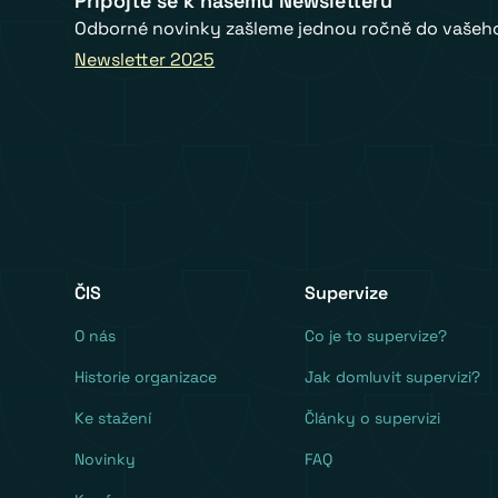
Připojte se k našemu Newsletteru
Odborné novinky zašleme jednou ročně do vašeho
Newsletter 2025
ČIS
Supervize
O nás
Co je to supervize?
Historie organizace
Jak domluvit supervizi?
Ke stažení
Články o supervizi
Novinky
FAQ