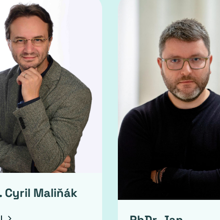
 Cyril Maliňák
PhDr. Jan
IL