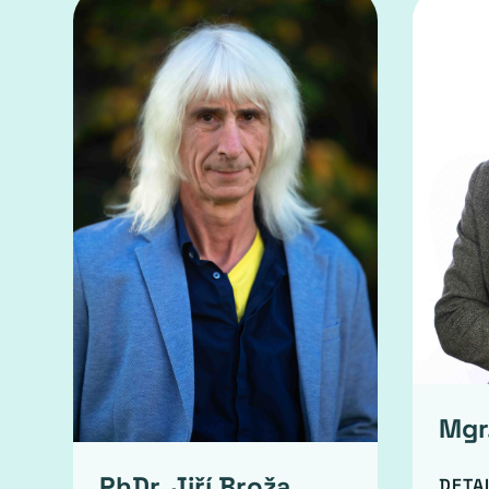
Mgr.
PhDr. Jiří Broža
DETA