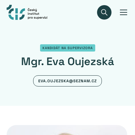
KANDIDÁT NA SUPERVIZORA
Mgr. Eva Oujezská
EVA.OUJEZSKA@SEZNAM.CZ