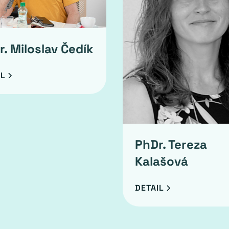
. Miloslav Čedík
IL
PhDr. Tereza
Kalašová
DETAIL