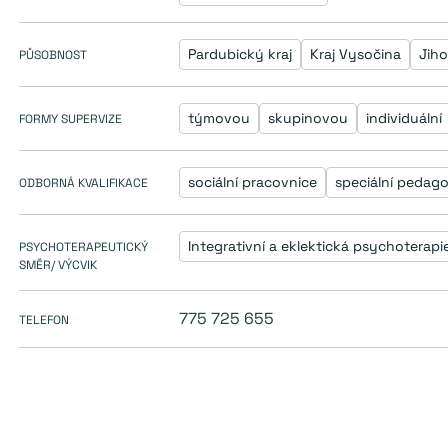
Pardubický kraj
Kraj Vysočina
Jih
PŮSOBNOST
týmovou
skupinovou
individuální
FORMY SUPERVIZE
sociální pracovnice
speciální pedag
ODBORNÁ KVALIFIKACE
Integrativní a eklektická psychoterapi
PSYCHOTERAPEUTICKÝ
SMĚR/ VÝCVIK
775 725 655
TELEFON