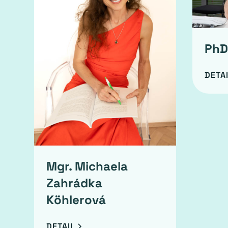
PhDr
DETA
Mgr. Michaela
Zahrádka
Köhlerová
DETAIL