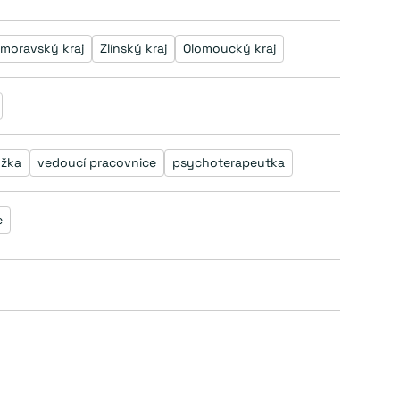
omoravský kraj
Zlínský kraj
Olomoucký kraj
ožka
vedoucí pracovnice
psychoterapeutka
e