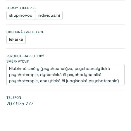
FORMY SUPERVIZE
skupinovou
individuální
ODBORNÁ KVALIFIKACE
lékařka
PSYCHOTERAPEUTICKÝ
SMĚR/ VÝCVIK
Hlubinné směry (psychoanalýza, psychoanalytická 
psychoterapie, dynamická či psychodynamiká 
psychoterapie, analytická či jungiánská psychoterapie)
TELEFON
797 975 777