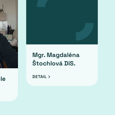
Mgr. Magdaléna
Štochlová DiS.
DETAIL
le