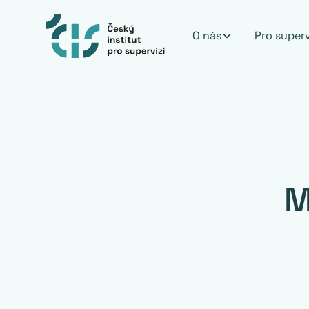
O nás
Pro super
M