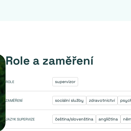
Role a zaměření
supervizor
ROLE
sociální služby
zdravotnictví
psyc
ZAMĚŘENÍ
čeština/slovenština
angličtina
něm
JAZYK SUPERVIZE