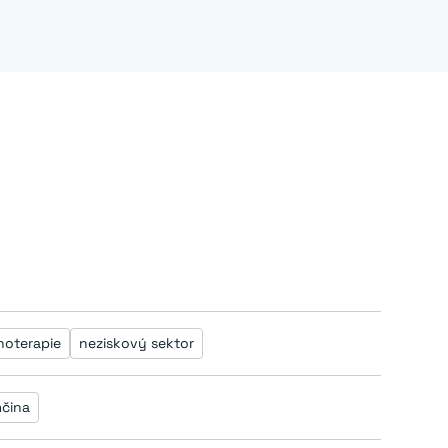
hoterapie
neziskový sektor
čina