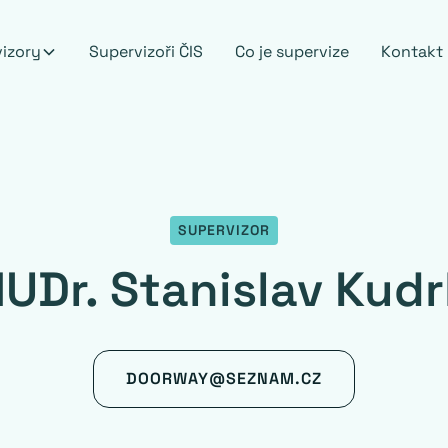
vizory
Supervizoři ČIS
Co je supervize
Kontakt
SUPERVIZOR
UDr. Stanislav Kudr
DOORWAY@SEZNAM.CZ