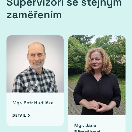
Supervizoři se stejným
zaměřením
Mgr. Petr Hudlička
DETAIL
Mgr. Jana
Němečková