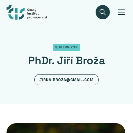
SUPERVIZOR
PhDr. Jiří Broža
JIRKA.BROZA@GMAIL.COM