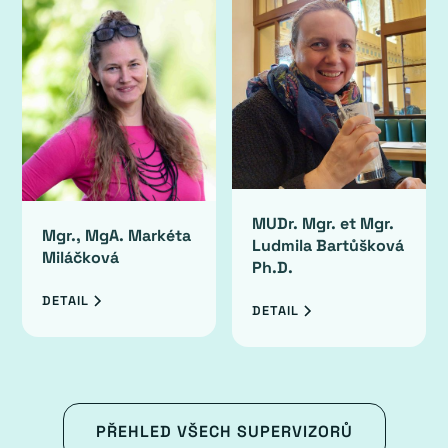
MUDr. Mgr. et Mgr.
Mgr., MgA. Markéta
Ludmila Bartůšková
Miláčková
Ph.D.
DETAIL
DETAIL
PŘEHLED VŠECH SUPERVIZORŮ